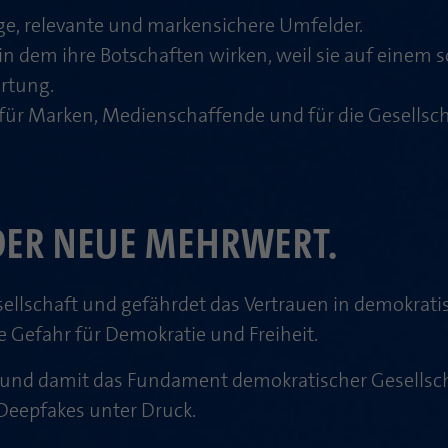
Zweck
PHPs Standard Sitzungs Identifikation
Laufzeit
1 Jahr
e, relevante und markensichere Umfelder.
in dem ihre Botschaften wirken, weil sie auf einem
Cookie von AT INTERNET zur Steuerung der
Zweck
rtung.
erweiterten Script- und Ereignisbehandlung
 für Marken, Medienschaffende und für die Gesellsch
DER NEUE MEHRWERT.
ellschaft und gefährdet das Vertrauen in demokratis
e Gefahr für Demokratie und Freiheit.
 und damit das Fundament demokratischer Gesellsch
eepfakes unter Druck.