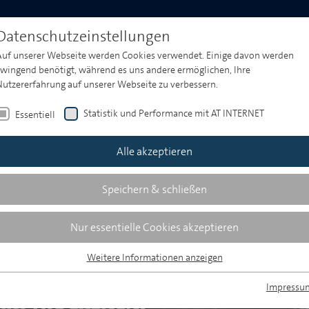
Produktwelt
Media & Market Insights
Events
Datenschutzeinstellungen
Auf unserer Webseite werden Cookies verwendet. Einige davon werden
zwingend benötigt, während es uns andere ermöglichen, Ihre
Nutzererfahrung auf unserer Webseite zu verbessern.
Statistik und Performance mit AT INTERNET
Essentiell
Alle akzeptieren
Speichern & schließen
Nur essentielle Cookies akzeptieren
Weitere Informationen anzeigen
Essentiell
Essentielle Cookies werden für grundlegende Funktionen der Webseite
Impressu
benötigt. Dadurch ist gewährleistet, dass die Webseite einwandfrei