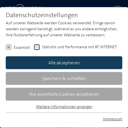
Datenschutzeinstellungen
Auf unserer Webseite werden Cookies verwendet. Einige davon
Startseite
Produktwelt
Tarife & Service
werden zwingend benötigt, während es uns andere ermöglichen,
Ihre Nutzererfahrung auf unserer Webseite zu verbessern.
Tarife und Service
Statistik und Performance mit AT INTERNET
Essentiell
Hier findet du alle wichtigen Informationen rund
um unsere Preise, die Preissystematik, Tarif- und
Alle akzeptieren
Programmbroschüren, Media Beratung, Buchung &
Abwicklung sowie unsere AGBs.
Speichern & schließen
Nur essentielle Cookies akzeptieren
Weitere Informationen anzeigen
Essentiell
Essentielle Cookies werden für grundlegende Funktionen der
Impressum
Webseite benötigt. Dadurch ist gewährleistet, dass die