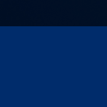
Kontakt und Anfahrt
AGB
Impres
Unternehmen
Produktwelt
Offene Stellenangebote
FAQs
Über uns
Starke Gattungen, Starke
Presse
Portfolio
Corporate Media
Werbeformen
Compliance
Tarife & Service
© ARD MEDIA GmbH