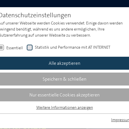
Produktwelt
Media & Market Insights
Events
Datenschutzeinstellungen
Auf unserer Webseite werden Cookies verwendet. Einige davon werden
zwingend benötigt, während es uns andere ermöglichen, Ihre
Nutzererfahrung auf unserer Webseite zu verbessern.
Statistik und Performance mit AT INTERNET
Essentiell
Alle akzeptieren
Speichern & schließen
Nur essentielle Cookies akzeptieren
Weitere Informationen anzeigen
Essentiell
Essentielle Cookies werden für grundlegende Funktionen der Webseite
Impressu
benötigt. Dadurch ist gewährleistet, dass die Webseite einwandfrei