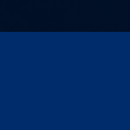
sum
Compliance
Datenschutz
Datenschutz für Veranstaltu
Media & Market Insights
Events
Branchentalk
 Argumente
Marktdaten
Studien
AKADEMIE Webinarthek
Case Studies