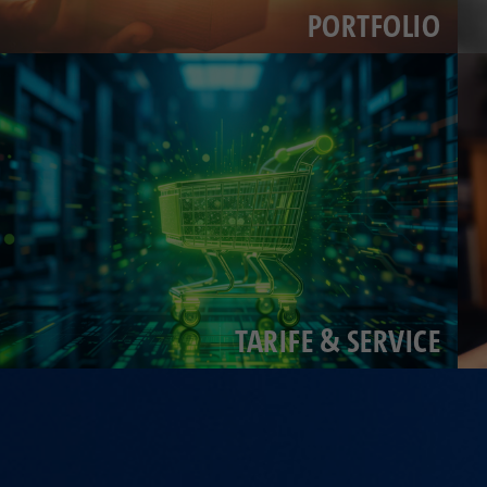
Zweck
PHPs Standard Sitzungs Identifikation
PORTFOLIO
Laufzeit
1 Jahr
Cookie von AT INTERNET zur Steuerung der
Zweck
erweiterten Script- und Ereignisbehandlung
TARIFE & SERVICE