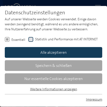
Datenschutzeinstellungen
Auf unserer Webseite werden Cookies verwendet. Einige davon
Startseite
Produktwelt
Starke Gattungen, Starke Argumente
werden zwingend benötigt, während es uns andere ermöglichen,
Ihre Nutzererfahrung auf unserer Webseite zu verbessern.
Starke Gattungen, starke
Argumente.
Statistik und Performance mit AT INTERNET
Essentiell
Ob TV, Radio oder Podcasts – Bewegtbild und
Alle akzeptieren
Audio sind die starken Pfeiler moderner
Mediaplanung. Sie ergänzen sich perfekt, bringen
Speichern & schließen
Marken ins Gespräch und sorgen dafür, dass sie im
Gedächtnis bleiben.
Nur essentielle Cookies akzeptieren
Weitere Informationen anzeigen
Essentiell
Essentielle Cookies werden für grundlegende Funktionen der
Impressum
Webseite benötigt. Dadurch ist gewährleistet, dass die