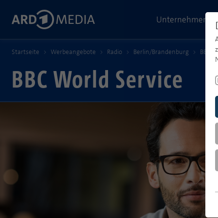
Unternehmen
Startseite
Werbeangebote
Radio
Berlin/Brandenburg
BBC Wo
BBC World Service