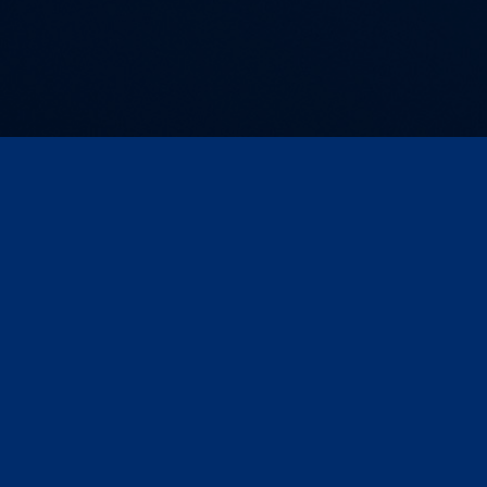
Kontakt und Anfahrt
AGB
Impres
Unternehmen
Produktwelt
Offene Stellenangebote
FAQs
Über uns
Starke Gattungen, Starke
Presse
Portfolio
Corporate Media
Werbeformen
Compliance
Tarife & Service