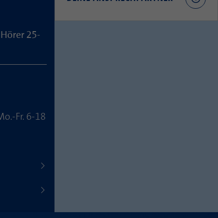
 Hörer 25-
Mo.-Fr. 6-18