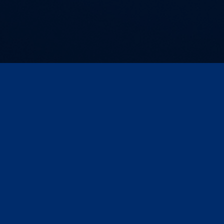
sum
Compliance
Datenschutz
Datenschutz für Veranstaltu
Media & Market Insights
Events
Branchentalk
 Argumente
Marktdaten
Studien
AKADEMIE Webinarthek
Case Studies