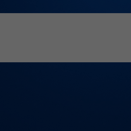
Zweck
PHPs Standard Sitzungs Identifikation
Laufzeit
1 Jahr
Cookie von AT INTERNET zur Steuerung der
Zweck
erweiterten Script- und Ereignisbehandlung