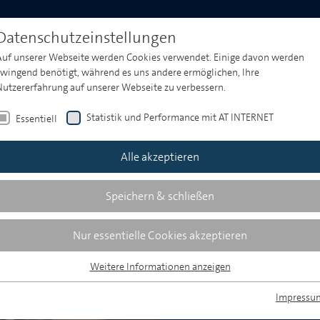
Produktwelt
Media & Market Insights
Events
Datenschutzeinstellungen
Auf unserer Webseite werden Cookies verwendet. Einige davon werden
zwingend benötigt, während es uns andere ermöglichen, Ihre
rld Service
Nutzererfahrung auf unserer Webseite zu verbessern.
Statistik und Performance mit AT INTERNET
Essentiell
Alle akzeptieren
Speichern & schließen
Nur essentielle Cookies akzeptieren
Weitere Informationen anzeigen
Essentiell
Essentielle Cookies werden für grundlegende Funktionen der Webseite
Impressu
benötigt. Dadurch ist gewährleistet, dass die Webseite einwandfrei