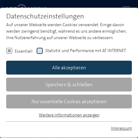
Datenschutzeinstellungen
Auf unserer Webseite werden Cookies verwendet. Einige davon
Startseite
Werbeangebote
Radio
Berlin/Brandenburg
werden zwingend benötigt, während es uns andere ermöglichen,
radioeins
Ihre Nutzererfahrung auf unserer Webseite zu verbessern.
radioeins
Statistik und Performance mit AT INTERNET
Essentiell
Alle akzeptieren
Speichern & schließen
Nur essentielle Cookies akzeptieren
Weitere Informationen anzeigen
Essentiell
NUR FÜR ERWACHSENE!
Essentielle Cookies werden für grundlegende Funktionen der
Impressum
Webseite benötigt. Dadurch ist gewährleistet, dass die