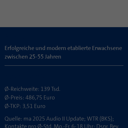
Laufzeit
1 Jahr
Zweck
PHPs Standard Sitzungs Identifikation
Cookie von AT INTERNET zur Steuerung der
Zweck
erweiterten Script- und Ereignisbehandlung
Kernzielgruppe:
Erfolgreiche und modern etablierte Erwachsene
zwischen 25-55 Jahren
Keyfacts (Gesamt):
Ø-Reichweite: 139 Tsd.
Ø-Preis: 486,75 Euro
Ø-TKP: 3,51 Euro
Quelle: ma 2025 Audio II Update; WTR (BKS);
Kontakte pro Ø-Std. Mo.-Fr. 6-18 Uhr; Dspr. Bev.