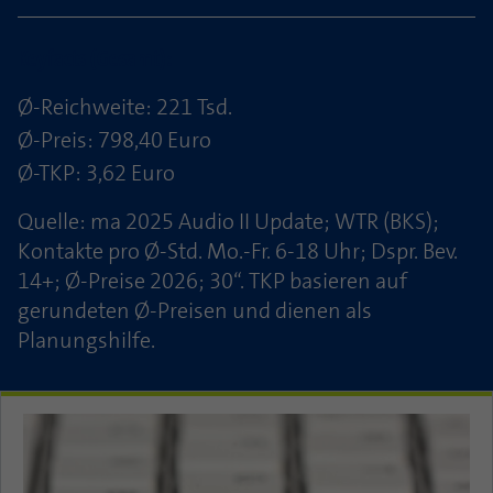
Laufzeit
1 Jahr
Zweck
PHPs Standard Sitzungs Identifikation
Keyfacts (Gesamt):
Cookie von AT INTERNET zur Steuerung der
Zweck
erweiterten Script- und Ereignisbehandlung
Ø-Reichweite: 221 Tsd.
Ø-Preis: 798,40 Euro
Ø-TKP: 3,62 Euro
Quelle: ma 2025 Audio II Update; WTR (BKS);
Kontakte pro Ø-Std. Mo.-Fr. 6-18 Uhr; Dspr. Bev.
14+; Ø-Preise 2026; 30“. TKP basieren auf
gerundeten Ø-Preisen und dienen als
Planungshilfe.