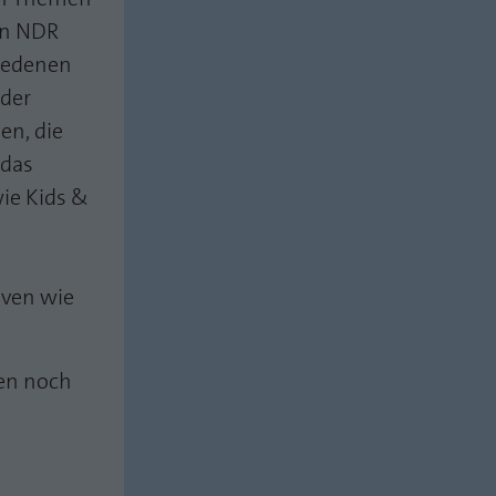
on NDR
hiedenen
 der
en, die
 das
ie Kids &
iven wie
ten noch