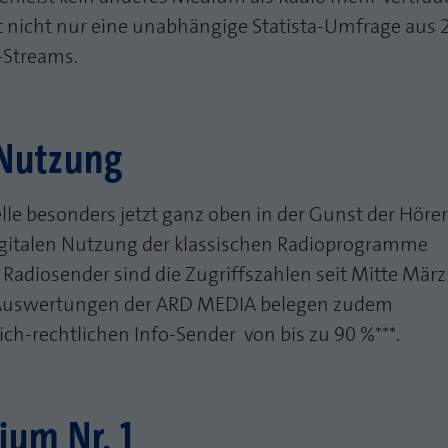
Zweck
PHPs Standard Sitzungs Identifikation
Laufzeit
1 Jahr
t nicht nur eine unabhängige Statista-Umfrage aus 
-Streams.
Cookie von AT INTERNET zur Steuerung der
Zweck
erweiterten Script- und Ereignisbehandlung
 Nutzung
le besonders jetzt ganz oben in der Gunst der Hörer
digitalen Nutzung der klassischen Radioprogramme
 Radiosender sind die Zugriffszahlen seit Mitte März
e Auswertungen der ARD MEDIA belegen zudem
h-rechtlichen Info-Sender von bis zu 90 %***.
um Nr. 1