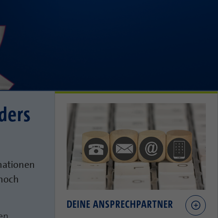
nders
rmationen
 noch
DEINE ANSPRECHPARTNER
en