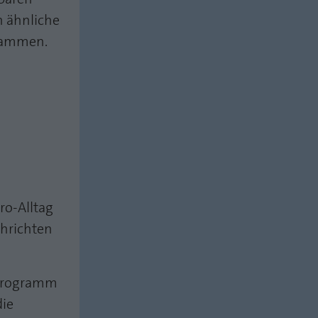
h ähnliche
grammen.
ro-Alltag
chrichten
oprogramm
die