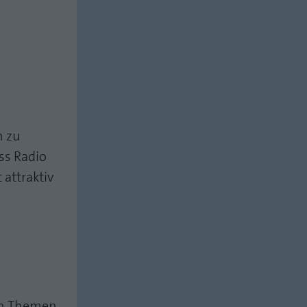
n zu
ss Radio
attraktiv
uen Themen