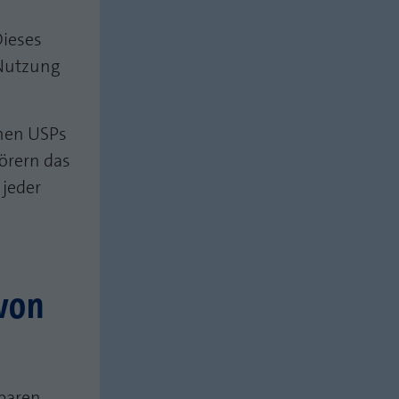
Dieses
-Nutzung
chen USPs
Hörern das
 jeder
 von
hbaren