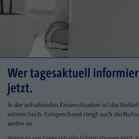
Wer tagesaktuell informiert
jetzt.
In der anhaltenden Krisensituation ist das Bedü
extrem hoch. Entsprechend steigt auch die Nut
weiter an.
Wenn es um tagesaktuelle Informationen geht, g