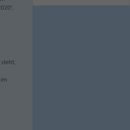
2020*,
 steht,
 im