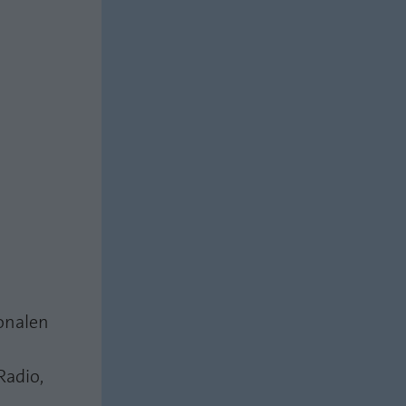
onalen
Radio,