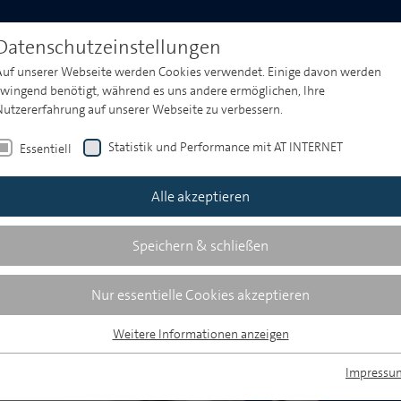
Produktwelt
Media & Market Insights
Events
Datenschutzeinstellungen
Auf unserer Webseite werden Cookies verwendet. Einige davon werden
zwingend benötigt, während es uns andere ermöglichen, Ihre
Nutzererfahrung auf unserer Webseite zu verbessern.
Statistik und Performance mit AT INTERNET
Essentiell
Alle akzeptieren
Speichern & schließen
Nur essentielle Cookies akzeptieren
Weitere Informationen anzeigen
Essentiell
Essentielle Cookies werden für grundlegende Funktionen der Webseite
Impressu
benötigt. Dadurch ist gewährleistet, dass die Webseite einwandfrei