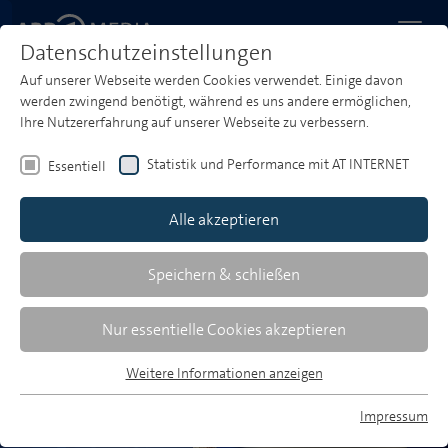
Datenschutzeinstellungen
Auf unserer Webseite werden Cookies verwendet. Einige davon
Startseite
Media & Market Insights
AKADEMIE Webinarthek
werden zwingend benötigt, während es uns andere ermöglichen,
BeACHTensWERT
Ihre Nutzererfahrung auf unserer Webseite zu verbessern.
BeACHTensWERT
Statistik und Performance mit AT INTERNET
Essentiell
Werbung in der Viertelstunde vor der 20-Uhr
Alle akzeptieren
Tagesschau trifft auf unverändert hohe Beachtung.
Sie profitiert von einem hochwertigen,
Speichern & schließen
wirkungsvollen Werbeumfeld und den positiven
Abstrahleffekten der Programmmarken.
Nur essentielle Cookies akzeptieren
Weitere Informationen anzeigen
Essentiell
Essentielle Cookies werden für grundlegende Funktionen der
Impressum
Webseite benötigt. Dadurch ist gewährleistet, dass die