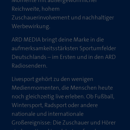
Laufzeit
1 Jahr
Reichweite, hohem
Zweck
PHPs Standard Sitzungs Identifikation
Zuschauerinvolvement und nachhaltiger
Cookie von AT INTERNET zur Steuerung der
Zweck
erweiterten Script- und Ereignisbehandlung
Werbewirkung.
ARD MEDIA bringt deine Marke in die
aufmerksamkeitsstärksten Sportumfelder
Deutschlands – im Ersten und in den ARD
Radiosendern.
Livesport gehört zu den wenigen
Medienmomenten, die Menschen heute
noch gleichzeitig live erleben. Ob Fußball,
Wintersport, Radsport oder andere
nationale und internationale
Großereignisse: Die Zuschauer und Hörer