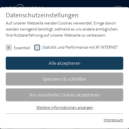
Datenschutzeinstellungen
Auf unserer Webseite werden Cookies verwendet. Einige davon
Startseite
Podcast Insights
werden zwingend benötigt, während es uns andere ermöglichen,
Ihre Nutzererfahrung auf unserer Webseite zu verbessern.
Podcast Insights
Statistik und Performance mit AT INTERNET
Essentiell
Alle akzeptieren
Speichern & schließen
Nur essentielle Cookies akzeptieren
Weitere Informationen anzeigen
Essentiell
Essentielle Cookies werden für grundlegende Funktionen der
Impressum
Webseite benötigt. Dadurch ist gewährleistet, dass die