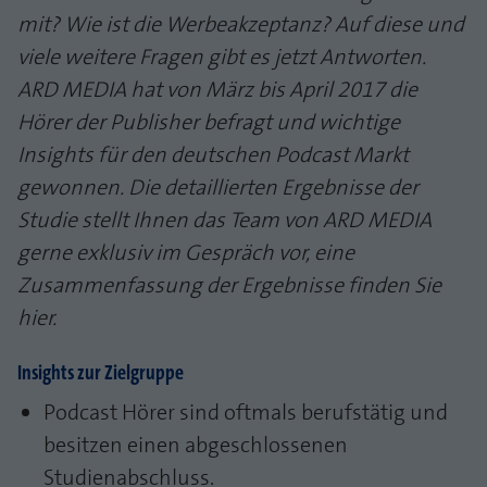
mit? Wie ist die Werbeakzeptanz? Auf diese und
Laufzeit
1 Jahr
Zweck
PHPs Standard Sitzungs Identifikation
viele weitere Fragen gibt es jetzt Antworten.
Cookie von AT INTERNET zur Steuerung der
Zweck
ARD MEDIA hat von März bis April 2017 die
erweiterten Script- und Ereignisbehandlung
Hörer der Publisher befragt und wichtige
Insights für den deutschen Podcast Markt
gewonnen. Die detaillierten Ergebnisse der
Studie stellt Ihnen das Team von ARD MEDIA
gerne exklusiv im Gespräch vor, eine
Zusammenfassung der Ergebnisse finden Sie
hier.
Insights zur Zielgruppe
Podcast Hörer sind oftmals berufstätig und
besitzen einen abgeschlossenen
Studienabschluss.