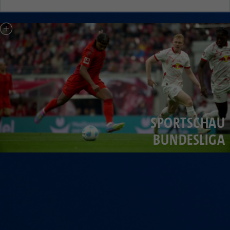
Laufzeit
1 Jahr
Zweck
PHPs Standard Sitzungs Identifikation
Cookie von AT INTERNET zur Steuerung der
Zweck
erweiterten Script- und Ereignisbehandlung
SPORTSCHAU
BUNDESLIGA