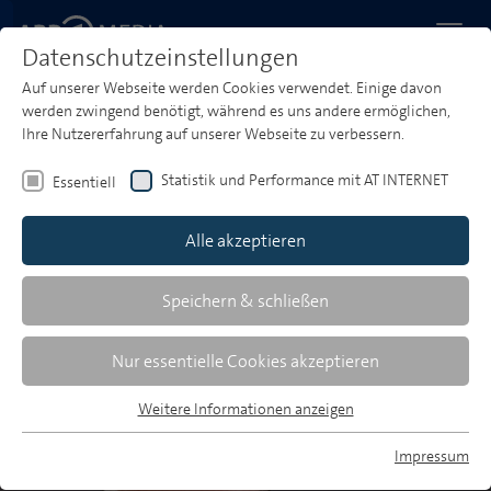
Datenschutzeinstellungen
Auf unserer Webseite werden Cookies verwendet. Einige davon
Startseite
Media & Market Insights
Branchentalk
werden zwingend benötigt, während es uns andere ermöglichen,
Dr. Traugott Ullrich
Ihre Nutzererfahrung auf unserer Webseite zu verbessern.
"Umckaloabo® konnte durch
Statistik und Performance mit AT INTERNET
Essentiell
die Radiokampagne verlorene
Marktanteile zurückgewinnen."
Alle akzeptieren
Dr. Traugott Ullrich, General Manager, Schwabe
Speichern & schließen
Pharma Deutschland, im Gespräch mit der ARD
MEDIA GmbH
Nur essentielle Cookies akzeptieren
Weitere Informationen anzeigen
Essentiell
Essentielle Cookies werden für grundlegende Funktionen der
Impressum
Webseite benötigt. Dadurch ist gewährleistet, dass die