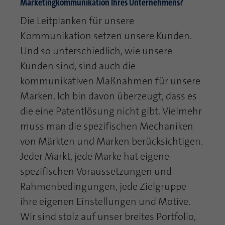
Marketingkommunikation Ihres Unternehmens?
Laufzeit
1 Jahr
Zweck
PHPs Standard Sitzungs Identifikation
Die Leitplanken für unsere
Cookie von AT INTERNET zur Steuerung der
Kommunikation setzen unsere Kunden.
Zweck
erweiterten Script- und Ereignisbehandlung
Und so unterschiedlich, wie unsere
Kunden sind, sind auch die
kommunikativen Maßnahmen für unsere
Marken. Ich bin davon überzeugt, dass es
die eine Patentlösung nicht gibt. Vielmehr
muss man die spezifischen Mechaniken
von Märkten und Marken berücksichtigen.
Jeder Markt, jede Marke hat eigene
spezifischen Voraussetzungen und
Rahmenbedingungen, jede Zielgruppe
ihre eigenen Einstellungen und Motive.
Wir sind stolz auf unser breites Portfolio,