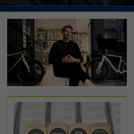
Laufzeit
1 Jahr
Zweck
PHPs Standard Sitzungs Identifikation
Cookie von AT INTERNET zur Steuerung der
Zweck
erweiterten Script- und Ereignisbehandlung