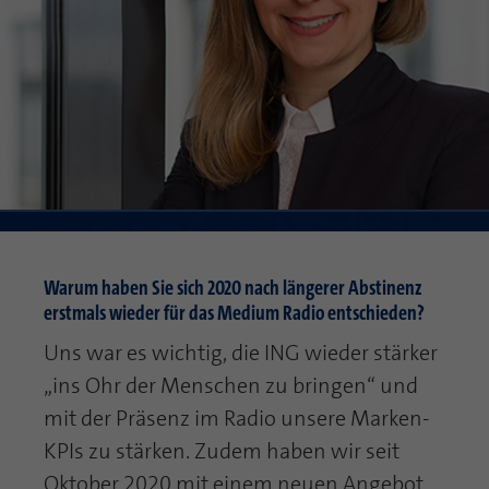
Webseite einwandfrei funktioniert.
Name
Cookie-Informationen anzeigen
fe_typo_user
Anbieter
TYPO3
Statistik und Performance mit AT INTERNET
CROSS-DEVICE ANALYTICS LÖSUNG
Laufzeit
Session
Name
Cookie-Informationen anzeigen
atidvisitor
Dieses Cookie ist ein Standard-Session-
Cookie von TYPO3. Es speichert im Falle
Anbieter
AT INTERNET
eines Benutzer-Logins die Session ID
Zweck
mithilfe derer der eingeloggte User
Laufzeit
1 Jahr
Warum haben Sie sich 2020 nach längerer Abstinenz
wiedererkannt wird, um ihm Zugang zu
erstmals wieder für das Medium Radio entschieden?
geschützten Bereichen zu gewähren.
Cookie von AT INTERNET zur Steuerung der
Zweck
erweiterten Script- und Ereignisbehandlung
Uns war es wichtig, die ING wieder stärker
Name
PHPSESSID
„ins Ohr der Menschen zu bringen“ und
mit der Präsenz im Radio unsere Marken-
Name
atuserid
Anbieter
php
KPIs zu stärken. Zudem haben wir seit
Anbieter
AT INTERNET
Laufzeit
Ende der Sitzung
Oktober 2020 mit einem neuen Angebot