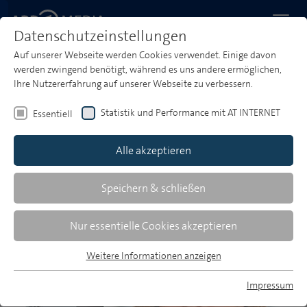
Datenschutzeinstellungen
Auf unserer Webseite werden Cookies verwendet. Einige davon
Startseite
Media & Market Insights
Branchentalk
werden zwingend benötigt, während es uns andere ermöglichen,
Hanna Maschke
Ihre Nutzererfahrung auf unserer Webseite zu verbessern.
"Radio pusht mit Reichweite."
Statistik und Performance mit AT INTERNET
Essentiell
Hanna Maschke, Leiterin Advertising & Media,
Alle akzeptieren
ING, im Gespräch mit der ARD MEDIA GmbH
Speichern & schließen
Nur essentielle Cookies akzeptieren
Weitere Informationen anzeigen
Essentiell
Essentielle Cookies werden für grundlegende Funktionen der
Impressum
Webseite benötigt. Dadurch ist gewährleistet, dass die