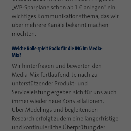
Laufzeit
1 Jahr
„WP-Sparpläne schon ab 1 € anlegen“ ein
Zweck
PHPs Standard Sitzungs Identifikation
wichtiges Kommunikationsthema, das wir
Cookie von AT INTERNET zur Steuerung der
Zweck
über mehrere Kanäle bekannt machen
erweiterten Script- und Ereignisbehandlung
möchten.
Welche Rolle spielt Radio für die ING im Media-
Mix?
Wir hinterfragen und bewerten den
Media-Mix fortlaufend. Je nach zu
unterstützender Produkt- und
Serviceleistung ergeben sich für uns auch
immer wieder neue Konstellationen.
Über Modelings und begleitenden
Research erfolgt zudem eine längerfristige
und kontinuierliche Überprüfung der