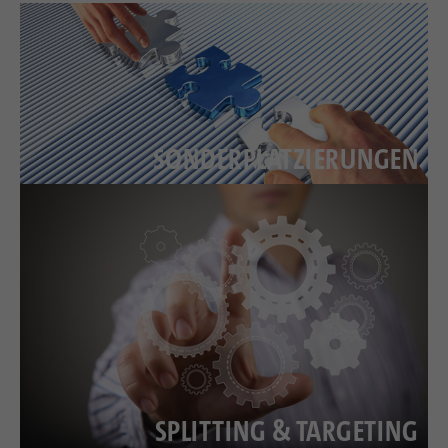
Laufzeit
1 Jahr
Zweck
PHPs Standard Sitzungs Identifikation
Cookie von AT INTERNET zur Steuerung der
Zweck
erweiterten Script- und Ereignisbehandlung
SONDERPLATZIERUNGEN
SPLITTING & TARGETING