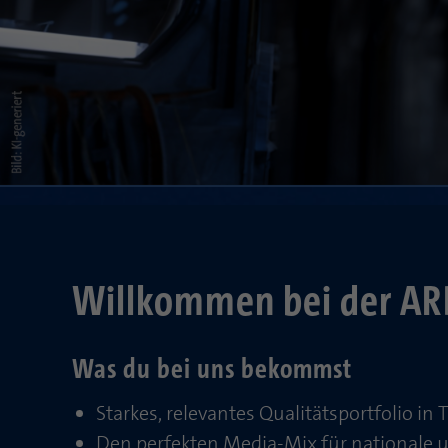
Willkommen bei der A
Was du bei uns bekommst
Starkes, relevantes Qualitätsportfolio in
Den perfekten Media-Mix für nationale 