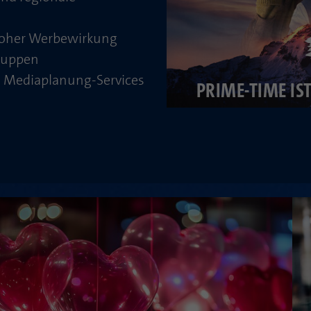
Zweck
PHPs Standard Sitzungs Identifikation
Laufzeit
1 Jahr
hoher Werbewirkung
Cookie von AT INTERNET zur Steuerung der
Zweck
gruppen
erweiterten Script- und Ereignisbehandlung
 Mediaplanung-Services
PRIME-TIME I