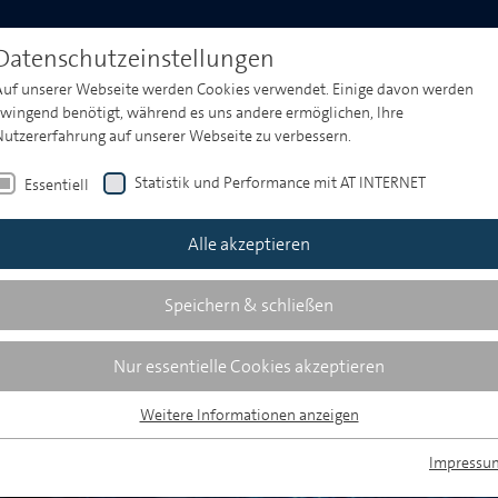
Produktwelt
Media & Market Insights
Events
Datenschutzeinstellungen
Auf unserer Webseite werden Cookies verwendet. Einige davon werden
zwingend benötigt, während es uns andere ermöglichen, Ihre
Nutzererfahrung auf unserer Webseite zu verbessern.
Statistik und Performance mit AT INTERNET
Essentiell
Alle akzeptieren
Speichern & schließen
Nur essentielle Cookies akzeptieren
Weitere Informationen anzeigen
Essentiell
Essentielle Cookies werden für grundlegende Funktionen der Webseite
Impressu
benötigt. Dadurch ist gewährleistet, dass die Webseite einwandfrei