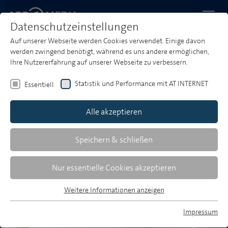
Datenschutzeinstellungen
Auf unserer Webseite werden Cookies verwendet. Einige davon
Startseite
Tarife & Service
Media-Strategie und Planung
werden zwingend benötigt, während es uns andere ermöglichen,
Planungsbeispiele Radio
Ihre Nutzererfahrung auf unserer Webseite zu verbessern.
Planungsbeispiele Radio
Statistik und Performance mit AT INTERNET
Essentiell
Alle akzeptieren
Speichern & schließen
Nur essentielle Cookies akzeptieren
Weitere Informationen anzeigen
Essentiell
Essentielle Cookies werden für grundlegende Funktionen der
Impressum
Webseite benötigt. Dadurch ist gewährleistet, dass die