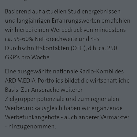
Laufzeit
1 Jahr
Zweck
PHPs Standard Sitzungs Identifikation
Basierend auf aktuellen Studienergebnissen
Cookie von AT INTERNET zur Steuerung der
und langjährigen Erfahrungswerten empfehlen
Zweck
erweiterten Script- und Ereignisbehandlung
wir hierbei einen Werbedruck von mindestens
ca. 55-60% Nettoreichweite und 4-5
Durchschnittskontakten (OTH), d.h. ca. 250
GRP's pro Woche.
Eine ausgewählte nationale Radio-Kombi des
ARD MEDIA-Portfolios bildet die wirtschaftliche
Basis. Zur Ansprache weiterer
Zielgruppenpotenziale und zum regionalen
Werbedruckausgleich haben wir ergänzende
Werbefunkangebote - auch anderer Vermarkter
- hinzugenommen.