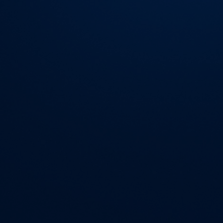
Zweck
PHPs Standard Sitzungs Identifikation
Laufzeit
1 Jahr
Cookie von AT INTERNET zur Steuerung der
Zweck
erweiterten Script- und Ereignisbehandlung