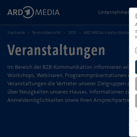
Unternehmen
Startseite
Terminübersicht
2025
ARD MEDIA Kreativ-Workshop -
Veranstaltungen
Im Bereich der B2B-Kommunikation informieren wir u
Workshops, Webinaren, Programmpräsentationen und
Veranstaltungen die Vertreter unserer Zielgruppen aus
über Neuigkeiten unseres Hauses. Informationen zu Te
Anmeldemöglichkeiten sowie Ihren Ansprechpartnern er