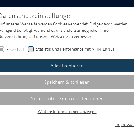
Produktwelt
Media & Market Insights
Events
Datenschutzeinstellungen
Auf unserer Webseite werden Cookies verwendet. Einige davon werden
zwingend benötigt, während es uns andere ermöglichen, Ihre
 Düsseldorf -
Nutzererfahrung auf unserer Webseite zu verbessern.
Statistik und Performance mit AT INTERNET
Essentiell
.a. im Rahmen von
Alle akzeptieren
 Networking-
 TV, Radio und Forschung
Speichern & schließen
rminen, Inhalten und
halten Sie hier.
Nur essentielle Cookies akzeptieren
Weitere Informationen anzeigen
Essentiell
Essentielle Cookies werden für grundlegende Funktionen der Webseite
Impressu
benötigt. Dadurch ist gewährleistet, dass die Webseite einwandfrei